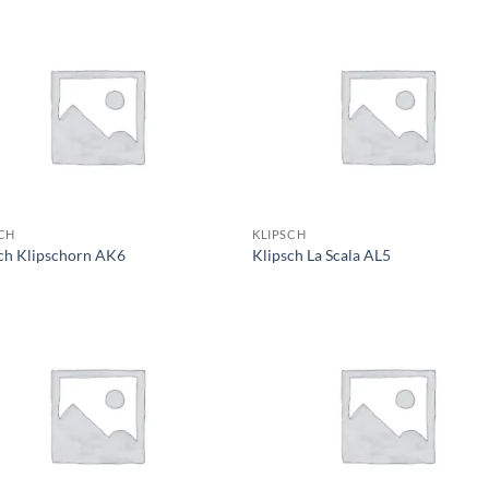
CH
KLIPSCH
ch Klipschorn AK6
Klipsch La Scala AL5