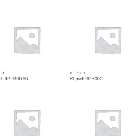
CH
KLIPSCH
sch RP-440D SB
Klipsch RP-500C