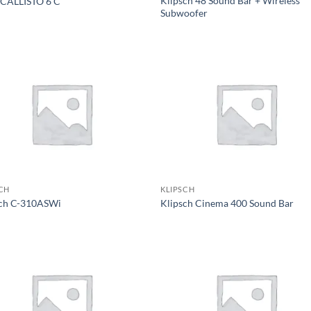
Klipsch 48 Sound Bar + Wireless
 CALLISTO 6 C
Subwoofer
CH
KLIPSCH
sch C-310ASWi
Klipsch Cinema 400 Sound Bar