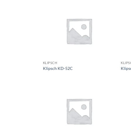
KLIPSCH
KLIPS
Klipsch KD-52C
Klips