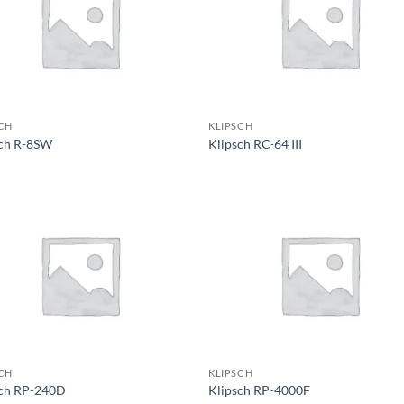
CH
KLIPSCH
sch R-8SW
Klipsch RC-64 III
CH
KLIPSCH
sch RP-240D
Klipsch RP-4000F