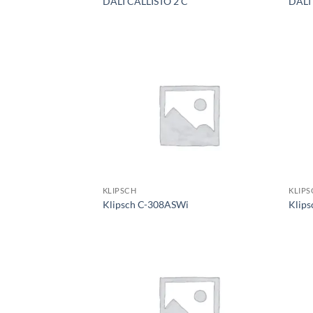
DALI CALLISTO 2 C
DALI
KLIPSCH
KLIPS
Klipsch C-308ASWi
Klip