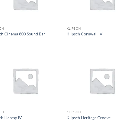
CH
KLIPSCH
ch Cinema 800 Sound Bar
Klipsch Cornwall IV
CH
KLIPSCH
ch Heresy IV
Klipsch Heritage Groove