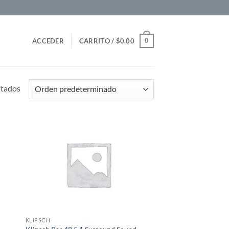
0
ACCEDER
CARRITO /
$
0.00
ltados
KLIPSCH