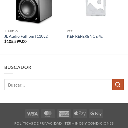
JL AUDIO
KEF
JL Audio Fathom f110v2
KEF REFERENCE 4c
$
105,599.00
BUSCADOR
Buscar
por:
Visa
MasterCard
American
Apple
Google
Express
Pay
Pay
POLÍTICAS DE PRIVACIDAD
TÉRMINOS Y CONDICIONES