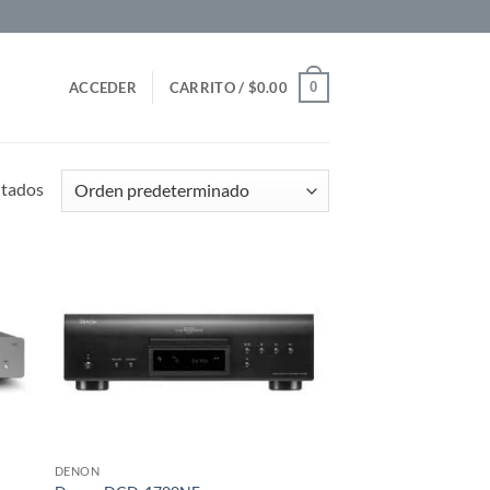
0
ACCEDER
CARRITO /
$
0.00
ltados
DENON