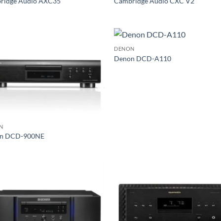
ridge Audio AXC35
Cambridge Audio CXC V2
DENON
Denon DCD-A110
N
n DCD-900NE