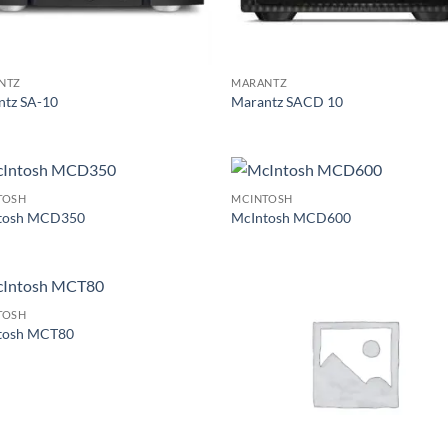
NTZ
MARANTZ
ntz SA-10
Marantz SACD 10
TOSH
MCINTOSH
tosh MCD350
McIntosh MCD600
TOSH
tosh MCT80