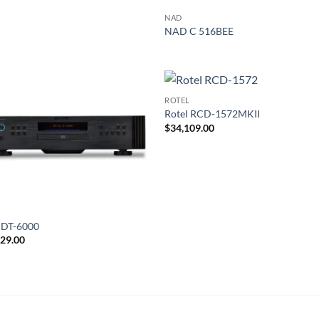
NAD
NAD C 516BEE
ROTEL
Rotel RCD-1572MKII
$
34,109.00
L
 DT-6000
029.00