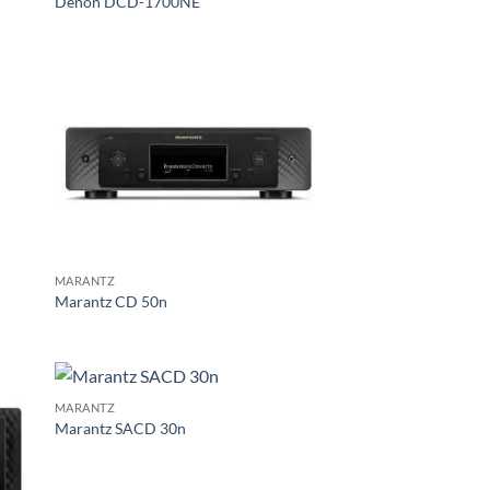
Denon DCD-1700NE
MARANTZ
Marantz CD 50n
MARANTZ
Marantz SACD 30n