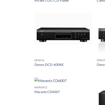
Arcam CD5 | CD Player
Camb
DENON
DENO
Denon DCD-600NE
Deno
MARANTZ
Marantz CD6007