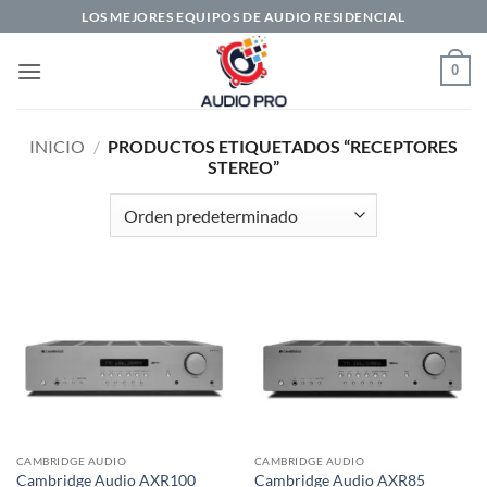
Saltar
LOS MEJORES EQUIPOS DE AUDIO RESIDENCIAL
al
contenido
0
INICIO
/
PRODUCTOS ETIQUETADOS “RECEPTORES
STEREO”
CAMBRIDGE AUDIO
CAMBRIDGE AUDIO
Cambridge Audio AXR100
Cambridge Audio AXR85