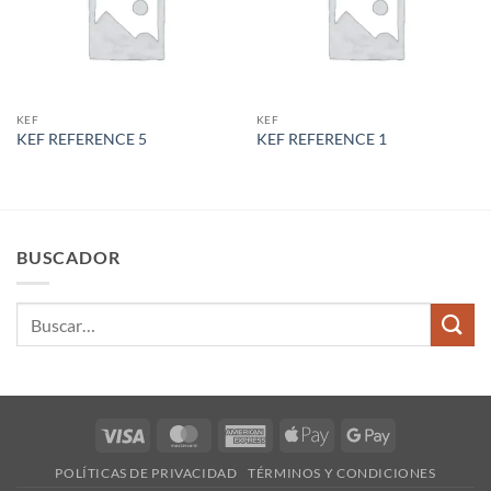
KEF
KEF
KEF REFERENCE 5
KEF REFERENCE 1
BUSCADOR
Buscar
por:
Visa
MasterCard
American
Apple
Google
Express
Pay
Pay
POLÍTICAS DE PRIVACIDAD
TÉRMINOS Y CONDICIONES