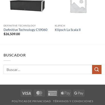
DEFINITIVE TECHNOLOGY
KLIPSCH
Definitive Technology CS9060
Klipsch La Scala II
$
26,509.00
BUSCADOR
Buscar
por:
Visa
MasterCard
American
Apple
Google
Express
Pay
Pay
POLÍTICAS DE PRIVACIDAD
TÉRMINOS Y CONDICIONES