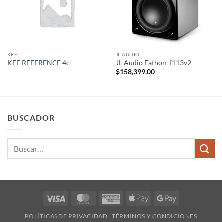
KEF
JL AUDIO
KEF REFERENCE 4c
JL Audio Fathom f113v2
$
158,399.00
BUSCADOR
Buscar
por:
Visa
MasterCard
American
Apple
Google
Express
Pay
Pay
POLÍTICAS DE PRIVACIDAD
TÉRMINOS Y CONDICIONES