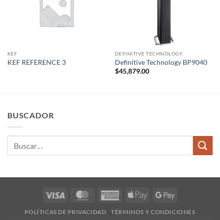
KEF
DEFINITIVE TECHNOLOGY
KEF REFERENCE 3
Definitive Technology BP9040
$
45,879.00
BUSCADOR
Buscar
por:
Visa
MasterCard
American
Apple
Google
Express
Pay
Pay
POLÍTICAS DE PRIVACIDAD
TÉRMINOS Y CONDICIONES