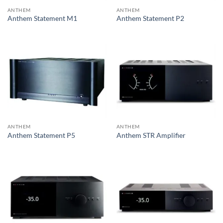
ANTHEM
ANTHEM
Anthem Statement M1
Anthem Statement P2
ANTHEM
ANTHEM
Anthem Statement P5
Anthem STR Amplifier