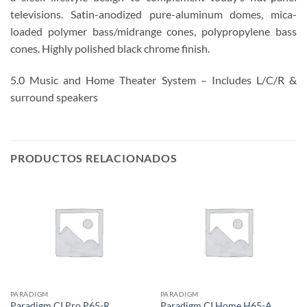
televisions. Satin-anodized pure-aluminum domes, mica-
loaded polymer bass/midrange cones, polypropylene bass
cones. Highly polished black chrome finish.
5.0 Music and Home Theater System – Includes L/C/R &
surround speakers
PRODUCTOS RELACIONADOS
PARADIGM
PARADIGM
Paradigm CI Pro P65-R
Paradigm CI Home H65-A