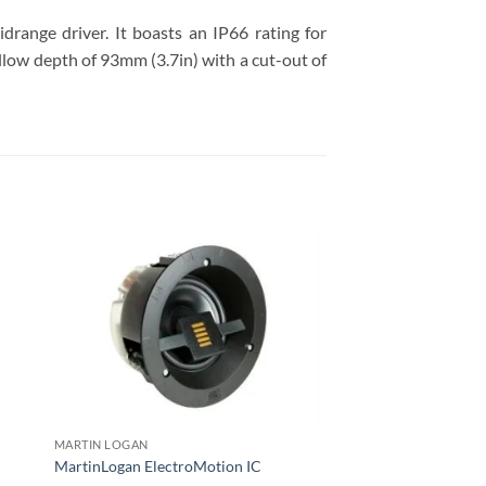
ange driver. It boasts an IP66 rating for
hallow depth of 93mm (3.7in) with a cut-out of
MARTIN LOGAN
PARADIGM
MartinLogan ElectroMotion IC
Paradigm CI Elite E8