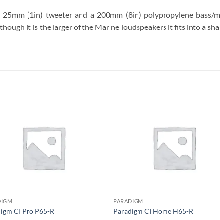
 25mm (1in) tweeter and a 200mm (8in) polypropylene bass/midr
hough it is the larger of the Marine loudspeakers it fits into a s
S
DIGM
PARADIGM
igm CI Pro P65-R
Paradigm CI Home H65-R