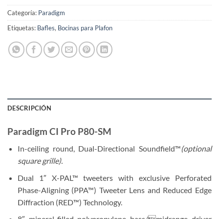
Categoría:
Paradigm
Etiquetas:
Bafles
,
Bocinas para Plafon
DESCRIPCIÓN
Paradigm CI Pro P80-SM
In-ceiling round, Dual-Directional Soundfield™
(optional
square grille).
Dual 1″ X-PAL™ tweeters with exclusive Perforated
Phase-Aligning (PPA™) Tweeter Lens and Reduced Edge
Diffraction (RED™) Technology.
8″ mineral-filled polypropylene bass/midrange driver