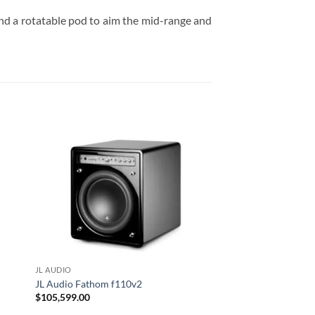
and a rotatable pod to aim the mid-range and
JL AUDIO
KEF
JL Audio Fathom f110v2
KEF REFERENCE 1
$
105,599.00