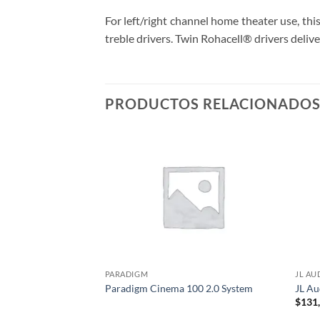
For left/right channel home theater use, th
treble drivers. Twin Rohacell® drivers deliv
PRODUCTOS RELACIONADO
PARADIGM
JL AU
Paradigm Cinema 100 2.0 System
JL Au
$
131