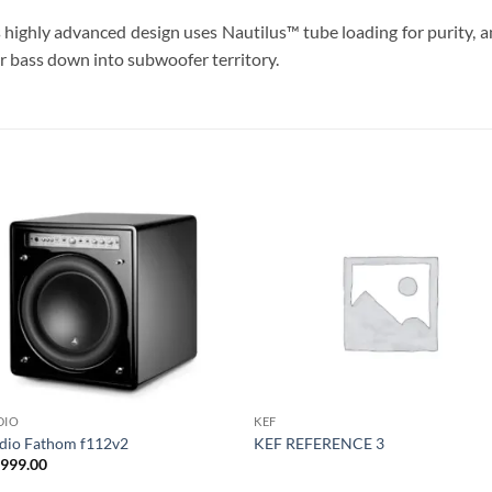
is highly advanced design uses Nautilus™ tube loading for purity, 
er bass down into subwoofer territory.
S
DIO
KEF
dio Fathom f112v2
KEF REFERENCE 3
,999.00