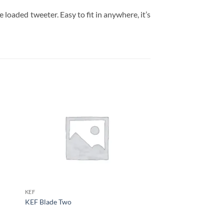
loaded tweeter. Easy to fit in anywhere, it’s
KEF
JL AUDIO
KEF Blade Two
JL Audio Fathom f11
$
131,999.00